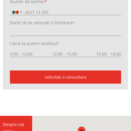
Număr de telefon
*
Doriți să ne adresați o întrebare?
Când vă putem telefona?
9:00 - 12:00
12:00 - 15:00
15:00 - 18:00
solicitați o consultare
Despre noi