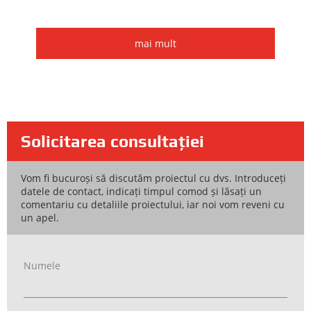
mai mult
Solicitarea consultației
Vom fi bucuroși să discutăm proiectul cu dvs. Introduceți
datele de contact, indicați timpul comod și lăsați un
comentariu cu detaliile proiectului, iar noi vom reveni cu
un apel.
Numele