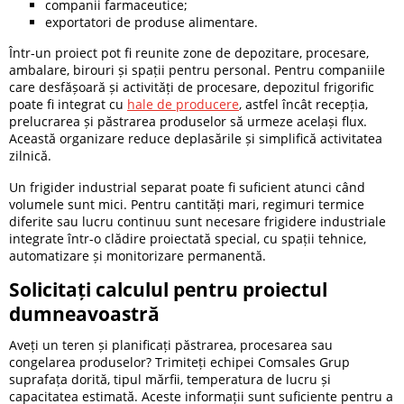
companii farmaceutice;
exportatori de produse alimentare.
Într-un proiect pot fi reunite zone de depozitare, procesare,
ambalare, birouri și spații pentru personal. Pentru companiile
care desfășoară și activități de procesare, depozitul frigorific
poate fi integrat cu
hale de producere
, astfel încât recepția,
prelucrarea și păstrarea produselor să urmeze același flux.
Această organizare reduce deplasările și simplifică activitatea
zilnică.
Un frigider industrial separat poate fi suficient atunci când
volumele sunt mici. Pentru cantități mari, regimuri termice
diferite sau lucru continuu sunt necesare frigidere industriale
integrate într-o clădire proiectată special, cu spații tehnice,
automatizare și monitorizare permanentă.
Solicitați calculul pentru proiectul
dumneavoastră
Aveți un teren și planificați păstrarea, procesarea sau
congelarea produselor? Trimiteți echipei Comsales Grup
suprafața dorită, tipul mărfii, temperatura de lucru și
capacitatea estimată. Aceste informații sunt suficiente pentru a