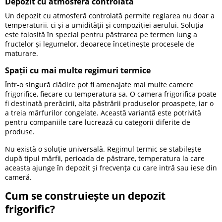
Depozit cu atmosferă controlată
Un depozit cu atmosferă controlată permite reglarea nu doar a
temperaturii, ci și a umidității și compoziției aerului. Soluția
este folosită în special pentru păstrarea pe termen lung a
fructelor și legumelor, deoarece încetinește procesele de
maturare.
Spații cu mai multe regimuri termice
Într-o singură clădire pot fi amenajate mai multe camere
frigorifice, fiecare cu temperatura sa. O camera frigorifica poate
fi destinată prerăcirii, alta păstrării produselor proaspete, iar o
a treia mărfurilor congelate. Această variantă este potrivită
pentru companiile care lucrează cu categorii diferite de
produse.
Nu există o soluție universală. Regimul termic se stabilește
după tipul mărfii, perioada de păstrare, temperatura la care
aceasta ajunge în depozit și frecvența cu care intră sau iese din
cameră.
Cum se construiește un depozit
frigorific?