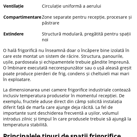
Ventilație
Circulație uniformă a aerului
Compartimentare
Zone separate pentru recepție, procesare și
păstrare
Extindere
Structură modulară, pregătită pentru spații
noi
O hală frigorifică nu înseamnă doar o încăpere bine izolată în
care este montat un sistem de răcire. Structura, panourile,
ușile, pardoseala și echipamentele trebuie gândite împreună.
O îmbinare executată necorespunzător sau o ușă aleasă greșit
poate produce pierderi de frig, condens și cheltuieli mai mari
în exploatare.
La dimensionarea unei camere frigorifice industriale contează
inclusiv temperatura produselor în momentul recepției. De
exemplu, fructele aduse direct din câmp solicită instalația
diferit față de marfa care ajunge deja răcită. La fel de
importante sunt deschiderea frecventă a ușilor, volumul
introdus zilnic și timpul în care produsele trebuie să ajungă la
temperatura stabilită.
Principalele tipuri de spații frigorifice