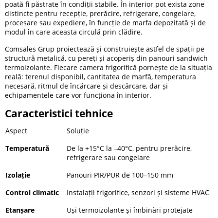
poată fi păstrate în condiții stabile. În interior pot exista zone
distincte pentru recepție, prerăcire, refrigerare, congelare,
procesare sau expediere, în funcție de marfa depozitată și de
modul în care aceasta circulă prin clădire.
Comsales Grup proiectează și construiește astfel de spații pe
structură metalică, cu pereți și acoperiș din panouri sandwich
termoizolante. Fiecare camera frigorifică pornește de la situația
reală: terenul disponibil, cantitatea de marfă, temperatura
necesară, ritmul de încărcare și descărcare, dar și
echipamentele care vor funcționa în interior.
Caracteristici tehnice
Aspect
Soluție
Temperatură
De la +15°C la –40°C, pentru prerăcire,
refrigerare sau congelare
Izolație
Panouri PIR/PUR de 100–150 mm
Control climatic
Instalații frigorifice, senzori și sisteme HVAC
Etanșare
Uși termoizolante și îmbinări protejate