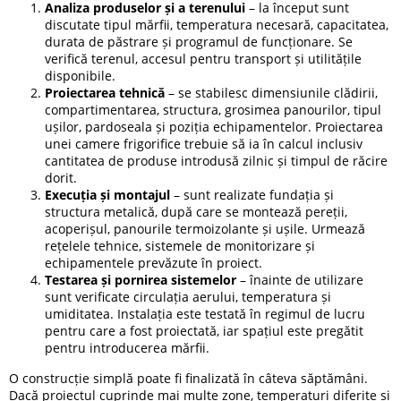
Analiza produselor și a terenului
– la început sunt
discutate tipul mărfii, temperatura necesară, capacitatea,
durata de păstrare și programul de funcționare. Se
verifică terenul, accesul pentru transport și utilitățile
disponibile.
Proiectarea tehnică
– se stabilesc dimensiunile clădirii,
compartimentarea, structura, grosimea panourilor, tipul
ușilor, pardoseala și poziția echipamentelor. Proiectarea
unei camere frigorifice trebuie să ia în calcul inclusiv
cantitatea de produse introdusă zilnic și timpul de răcire
dorit.
Execuția și montajul
– sunt realizate fundația și
structura metalică, după care se montează pereții,
acoperișul, panourile termoizolante și ușile. Urmează
rețelele tehnice, sistemele de monitorizare și
echipamentele prevăzute în proiect.
Testarea și pornirea sistemelor
– înainte de utilizare
sunt verificate circulația aerului, temperatura și
umiditatea. Instalația este testată în regimul de lucru
pentru care a fost proiectată, iar spațiul este pregătit
pentru introducerea mărfii.
O construcție simplă poate fi finalizată în câteva săptămâni.
Dacă proiectul cuprinde mai multe zone, temperaturi diferite și